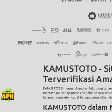
Tombstone: No Mercy
TENTANG KAMI
|
BANTUAN
|
Pixies vs Pirates
Infec
KAMUSTOTO - Situ
Terverifikasi Am
KAMUSTOTO
mengembangkan teknologi terveri
memastikan setiap proses berjalan secara efisi
halaman yang lebih cepat hingga pengelolaan da