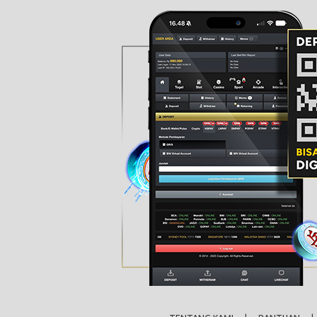
Outsourced
Apoc