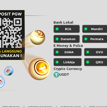
Game
Bank Lokal
BCA
Mandiri
Danamon
Permata
E Money & Pulsa
alypse Super
Beheaded
Loner
DANA
OVO
xNudge
LinkAja
QRIS
Crypto Currency
USDT