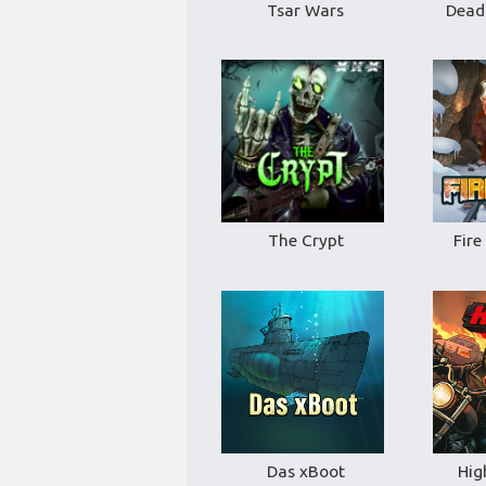
Tsar Wars
Dead
The Crypt
Fire
Das xBoot
Hig