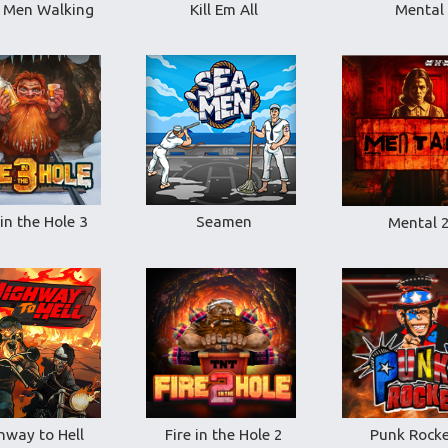
 Men Walking
Kill Em All
Mental
 in the Hole 3
Seamen
Mental 
hway to Hell
Fire in the Hole 2
Punk Rocke