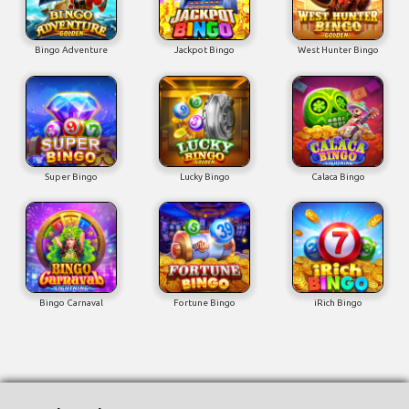
Bingo Adventure
Jackpot Bingo
West Hunter Bingo
Super Bingo
Lucky Bingo
Calaca Bingo
Bingo Carnaval
Fortune Bingo
iRich Bingo