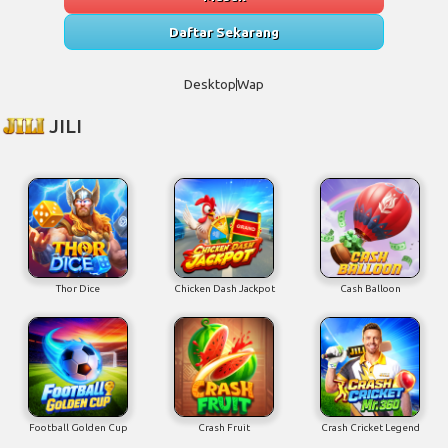
Daftar Sekarang
Desktop
Wap
JILI
Thor Dice
Chicken Dash Jackpot
Cash Balloon
Football Golden Cup
Crash Fruit
Crash Cricket Legend