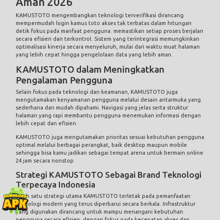
Aman 2026
KAMUSTOTO
mengembangkan teknologi terverifikasi dirancang
mempermudah login kamus toto akses tak terbatas dalam hitungan
detik fokus pada manfaat pengguna. memastikan setiap proses berjalan
secara efisien dan terkontrol. Sistem yang terintegrasi memungkinkan
optimalisasi kinerja secara menyeluruh, mulai dari waktu muat halaman
yang lebih cepat hingga pengelolaan data yang lebih aman.
KAMUSTOTO dalam Meningkatkan
Pengalaman Pengguna
Selain fokus pada teknologi dan keamanan, KAMUSTOTO juga
mengutamakan kenyamanan pengguna melalui desain antarmuka yang
sederhana dan mudah dipahami. Navigasi yang jelas serta struktur
halaman yang rapi membantu pengguna menemukan informasi dengan
lebih cepat dan efisien.
KAMUSTOTO juga mengutamakan prioritas sesuai kebutuhan pengguna
optimal melalui berbagai perangkat, baik desktop maupun mobile
sehingga bisa kamu jadikan sebagai tempat arena untuk bermain online
24 jam secara nonstop
Strategi KAMUSTOTO Sebagai Brand Teknologi
Terpecaya Indonesia
Salah satu strategi utama KAMUSTOTO terletak pada pemanfaatan
teknologi modern yang terus diperbarui secara berkala. Infrastruktur
yang digunakan dirancang untuk mampu menangani kebutuhan
pengguna secara efisien, dengan fokus pada kecepatan akses dan