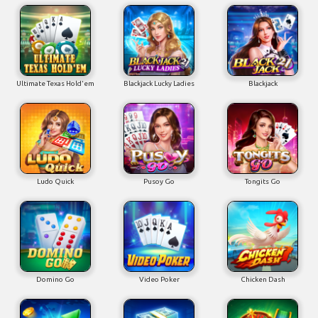
Ultimate Texas Hold'em
Blackjack Lucky Ladies
Blackjack
Ludo Quick
Pusoy Go
Tongits Go
Domino Go
Video Poker
Chicken Dash