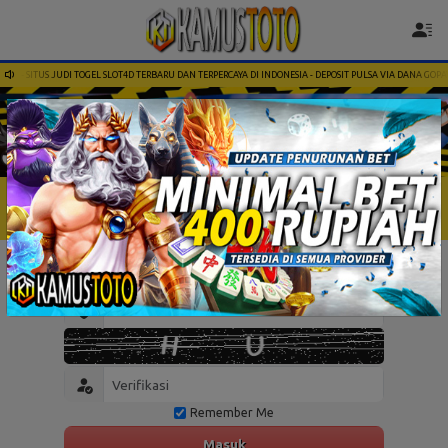
 SITUS JUDI TOGEL SLOT4D TERBARU DAN TERPERCAYA DI INDONESIA - DEPOSIT PULSA VIA DANA GOPAY 
TOGEL
SLOT
LIVE CASINO
SPORT
ARCADE
SABU
Remember Me
Masuk