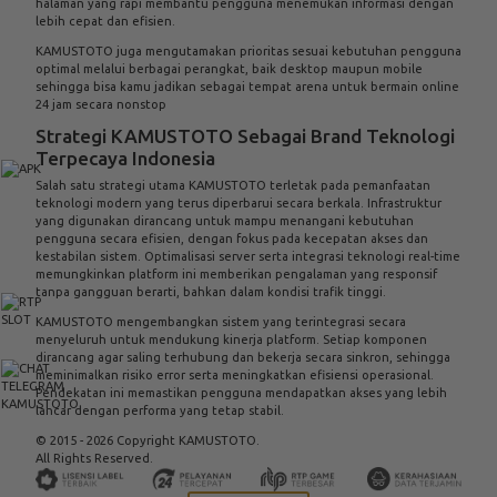
halaman yang rapi membantu pengguna menemukan informasi dengan
lebih cepat dan efisien.
KAMUSTOTO juga mengutamakan prioritas sesuai kebutuhan pengguna
optimal melalui berbagai perangkat, baik desktop maupun mobile
sehingga bisa kamu jadikan sebagai tempat arena untuk bermain online
24 jam secara nonstop
Strategi KAMUSTOTO Sebagai Brand Teknologi
Terpecaya Indonesia
Salah satu strategi utama KAMUSTOTO terletak pada pemanfaatan
teknologi modern yang terus diperbarui secara berkala. Infrastruktur
yang digunakan dirancang untuk mampu menangani kebutuhan
pengguna secara efisien, dengan fokus pada kecepatan akses dan
kestabilan sistem. Optimalisasi server serta integrasi teknologi real-time
memungkinkan platform ini memberikan pengalaman yang responsif
tanpa gangguan berarti, bahkan dalam kondisi trafik tinggi.
KAMUSTOTO mengembangkan sistem yang terintegrasi secara
menyeluruh untuk mendukung kinerja platform. Setiap komponen
dirancang agar saling terhubung dan bekerja secara sinkron, sehingga
meminimalkan risiko error serta meningkatkan efisiensi operasional.
Pendekatan ini memastikan pengguna mendapatkan akses yang lebih
lancar dengan performa yang tetap stabil.
© 2015 - 2026 Copyright KAMUSTOTO.
All Rights Reserved.