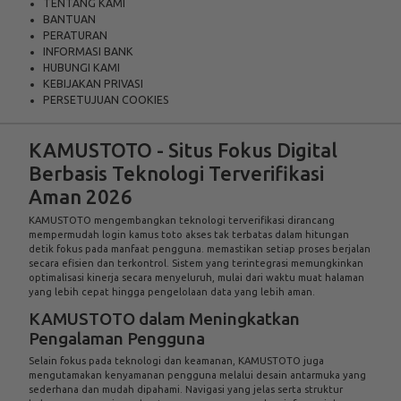
TENTANG KAMI
BANTUAN
PERATURAN
INFORMASI BANK
HUBUNGI KAMI
KEBIJAKAN PRIVASI
PERSETUJUAN COOKIES
KAMUSTOTO - Situs Fokus Digital
Berbasis Teknologi Terverifikasi
Aman 2026
KAMUSTOTO
mengembangkan teknologi terverifikasi dirancang
mempermudah login kamus toto akses tak terbatas dalam hitungan
detik fokus pada manfaat pengguna. memastikan setiap proses berjalan
secara efisien dan terkontrol. Sistem yang terintegrasi memungkinkan
optimalisasi kinerja secara menyeluruh, mulai dari waktu muat halaman
yang lebih cepat hingga pengelolaan data yang lebih aman.
KAMUSTOTO dalam Meningkatkan
Pengalaman Pengguna
Selain fokus pada teknologi dan keamanan, KAMUSTOTO juga
mengutamakan kenyamanan pengguna melalui desain antarmuka yang
sederhana dan mudah dipahami. Navigasi yang jelas serta struktur