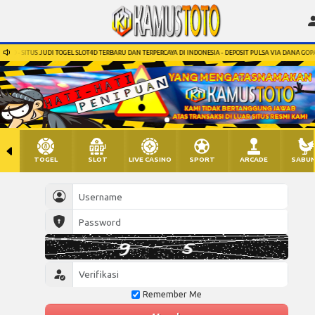
- SITUS JUDI TOGEL SLOT4D TERBARU DAN TERPERCAYA DI INDONESIA - DEPOSIT PULSA VIA DANA GOPAY
TOGEL
SLOT
LIVE CASINO
SPORT
ARCADE
SABU
Remember Me