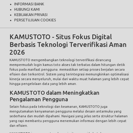
INFORMASI BANK
HUBUNGI KAMI
KEBIJAKAN PRIVASI
PERSETUJUAN COOKIES
KAMUSTOTO - Situs Fokus Digital
Berbasis Teknologi Terverifikasi Aman
2026
KAMUSTOTO
mengembangkan teknologi terverifikasi dirancang
mempermudah login kamus toto akses tak terbatas dalam hitungan detik
fokus pada manfaat pengguna. memastikan setiap proses berjalan secara
efisien dan terkontrol. Sistem yang terintegrasi memungkinkan optimalisasi
kinerja secara menyeluruh, mulai dari waktu muat halaman yang lebih cepat
hingga pengelolaan data yang lebih aman.
KAMUSTOTO dalam Meningkatkan
Pengalaman Pengguna
Selain fokus pada teknologi dan keamanan, KAMUSTOTO juga
mengutamakan kenyamanan pengguna melalui desain antarmuka yang
sederhana dan mudah dipahami. Navigasi yang jelas serta struktur halaman
yang rapi membantu pengguna menemukan informasi dengan lebih cepat
dan efisien.