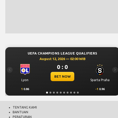
MPIONS LEAGUE QUALIFIERS
UEFA CHAMP
st 12, 2026 — 02:00 WIB
August
0 : 0
Previous
Ne
BET NOW
Sparta Praha
SK Sturm Graz
-1
0.96
-0.5
0.95
TENTANG KAMI
BANTUAN
PERATURAN