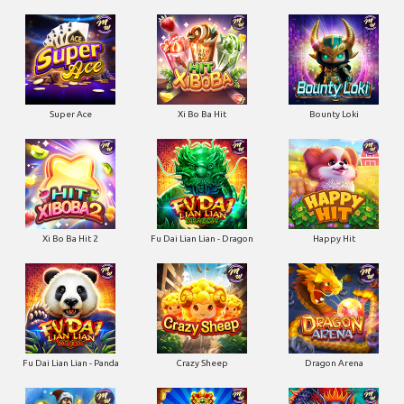
Super Ace
Xi Bo Ba Hit
Bounty Loki
Xi Bo Ba Hit 2
Fu Dai Lian Lian - Dragon
Happy Hit
Fu Dai Lian Lian - Panda
Crazy Sheep
Dragon Arena