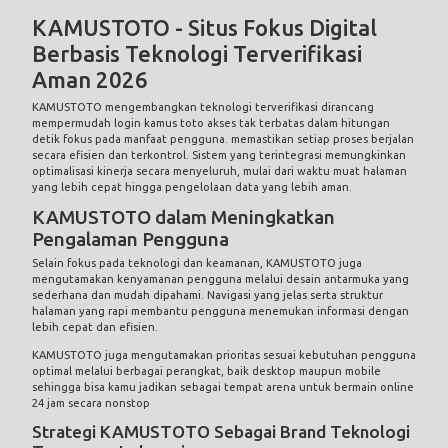
KAMUSTOTO - Situs Fokus Digital
Berbasis Teknologi Terverifikasi
Aman 2026
KAMUSTOTO
mengembangkan teknologi terverifikasi dirancang
mempermudah login kamus toto akses tak terbatas dalam hitungan
detik fokus pada manfaat pengguna. memastikan setiap proses berjalan
secara efisien dan terkontrol. Sistem yang terintegrasi memungkinkan
optimalisasi kinerja secara menyeluruh, mulai dari waktu muat halaman
yang lebih cepat hingga pengelolaan data yang lebih aman.
KAMUSTOTO dalam Meningkatkan
Pengalaman Pengguna
Selain fokus pada teknologi dan keamanan, KAMUSTOTO juga
mengutamakan kenyamanan pengguna melalui desain antarmuka yang
sederhana dan mudah dipahami. Navigasi yang jelas serta struktur
halaman yang rapi membantu pengguna menemukan informasi dengan
lebih cepat dan efisien.
KAMUSTOTO juga mengutamakan prioritas sesuai kebutuhan pengguna
optimal melalui berbagai perangkat, baik desktop maupun mobile
sehingga bisa kamu jadikan sebagai tempat arena untuk bermain online
24 jam secara nonstop
Strategi KAMUSTOTO Sebagai Brand Teknologi