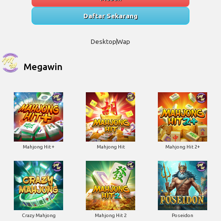
Daftar Sekarang
Desktop
Wap
Megawin
Mahjong Hit +
Mahjong Hit
Mahjong Hit 2+
Crazy Mahjong
Mahjong Hit 2
Poseidon