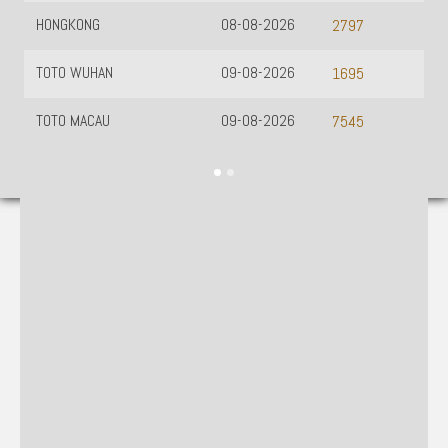
FLORIDA MID
09-08-2026
2797
2721
1695
7545