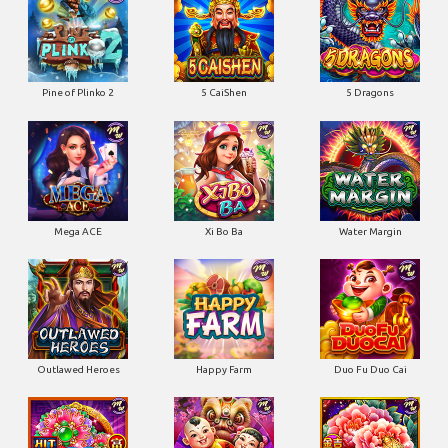
Pine of Plinko 2
5 CaiShen
5 Dragons
Mega ACE
Xi Bo Ba
Water Margin
Outlawed Heroes
Happy Farm
Duo Fu Duo Cai