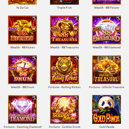
Fa Da Cai
Triple Fish
Wealth - 88 Flower
Wealth - 88 Riches
Wealth - 88 Treasures
Wealth - 88 Diamond
Wealth - 88 Drum
Fortune - Rolling Riches
Fortune - Infinite Treasure
Fortune - Dazzling Diamond
Fortune - Golden Drum
Gold Panda