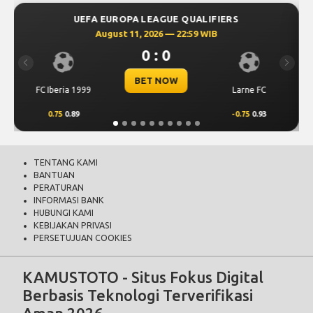
ALIFIERS
SPAIN LA LIGA
9 WIB
August 16, 2026 — 02:30 WIB
0 : 0
Previous
Next
BET NOW
Larne FC
Sevilla
R
-0.75
0.93
0.25
0.95
TENTANG KAMI
BANTUAN
PERATURAN
INFORMASI BANK
HUBUNGI KAMI
KEBIJAKAN PRIVASI
PERSETUJUAN COOKIES
KAMUSTOTO - Situs Fokus Digital
Berbasis Teknologi Terverifikasi