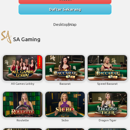
Daftar Sekarang
Desktop
Wap
SA Gaming
All Games Lobby
Baccarat
Speed Baccarat
Roulette
Sicbo
Dragon Tiger