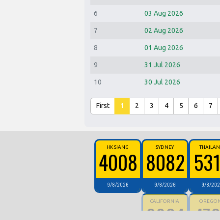
6
03 Aug 2026
7
02 Aug 2026
8
01 Aug 2026
9
31 Jul 2026
10
30 Jul 2026
First
1
2
3
4
5
6
7
HK SIANG
SYDNEY
THAILA
4008
8082
53
9/8/2026
9/8/2026
9/8/20
CALIFORNIA
OREGO
6864
47