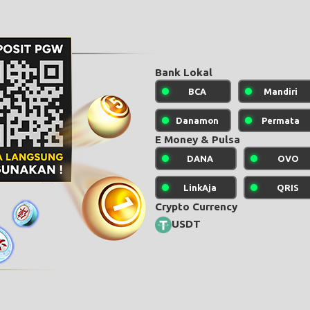
Bank Lokal
BCA
Mandiri
Danamon
Permata
E Money & Pulsa
DANA
OVO
LinkAja
QRIS
Crypto Currency
USDT