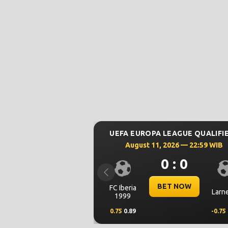
9/8/2026
9/8/20
UEFA CHAMPIONS LEAGUE QUALIFIERS
August 11, 2026 — 22:59 WIB
A
0 : 0
Previous
BET NOW
o
Union Saint-
Bodo Glimt
Alave
ano
Gilloise
.95
0.75
0.77
-0.75
-0.95
0.00
0.