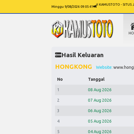
WELCOME DI KAMUSTOTO - SITUS JUDI 
Minggu 9/08/2026 09:05:41
HO
Hasil Keluaran
HONGKONG
Website:
www.hong
No
Tanggal
1
08 Aug 2026
2
07 Aug 2026
3
06 Aug 2026
4
05 Aug 2026
5
04 Aug 2026