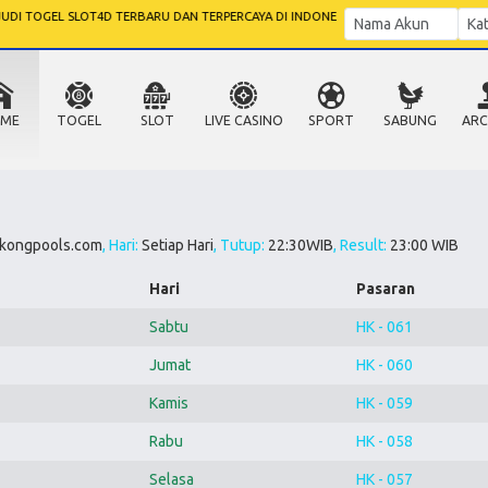
TOGEL SLOT4D TERBARU DAN TERPERCAYA DI INDONESIA - DEPOSIT PULSA VIA DAN
ME
TOGEL
SLOT
LIVE CASINO
SPORT
SABUNG
ARC
kongpools.com
, Hari:
Setiap Hari
, Tutup:
22:30WIB
, Result:
23:00 WIB
Hari
Pasaran
Sabtu
HK - 061
Jumat
HK - 060
Kamis
HK - 059
Rabu
HK - 058
Selasa
HK - 057